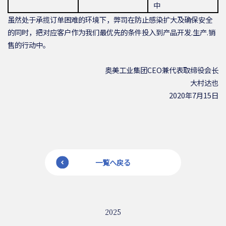
中
虽然处于承揽订单困难的环境下，弊司在防止感染扩大及确保安全
的同时，把对应客户作为我们最优先的条件投入到产品开发.生产.销
售的行动中。
奥美工业集团CEO兼代表取缔役会长
大村达也
2020年7月15日
一覧へ戻る
2025